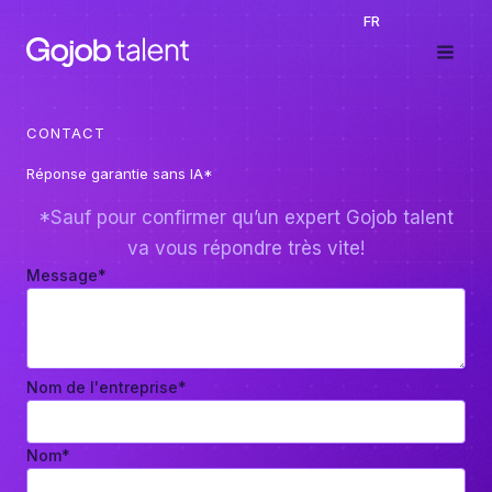
Aller
FR
au
contenu
CONTACT
Réponse garantie sans IA*
*Sauf pour confirmer qu’un expert Gojob talent
va vous répondre très vite!
Message
*
Nom de l'entreprise
*
Nom
*