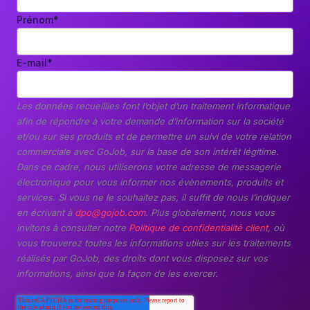
Prénom
*
E-mail
*
Les données recueillies font l’objet d’un traitement informatique
afin de répondre à votre demande d’information sur la société
et/ou sur ses produits et de permettre un suivi de votre relation
commerciale avec GoJob, sur la base de son intérêt légitime.
Dans ce cadre, nous utiliserons votre adresse de messagerie
électronique pour vous informer nos évènements, produits et
services. Si vous ne le souhaitez pas, il suffit de nous l’indiquer
en écrivant à
dpo@gojob.com
. Plus globalement, nous vous
invitons à consulter notre
Politique de confidentialité client
, où
vous trouverez toutes les informations utiles sur les traitements
réalisés par GoJob, des droits dont vous disposez sur vos
informations, ainsi que la façon de les exercer.