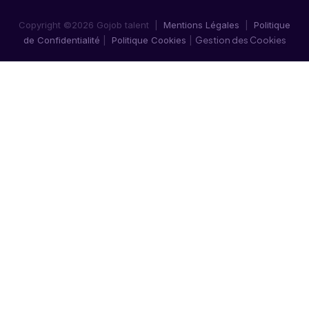
Copyright ©2026 Gojob talent |
Mentions Légales
|
Politique
de Confidentialité
|
Politique Cookies
|
Gestion des Cookies