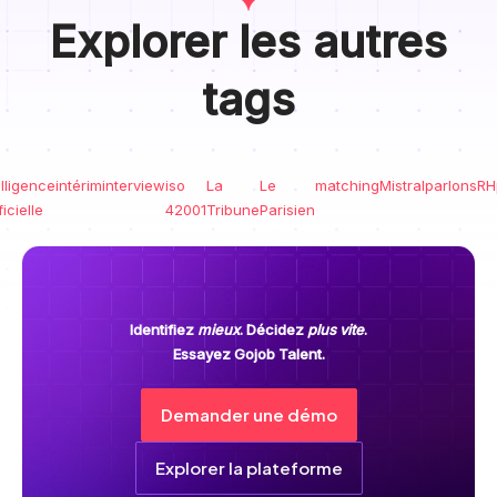
Explorer les autres
tags
elligence
intérim
interview
iso
La
Le
matching
Mistral
parlonsRH
ficielle
42001
Tribune
Parisien
Identifiez
mieux
. Décidez
plus vite
.
Essayez Gojob Talent.
Demander une démo
Explorer la plateforme