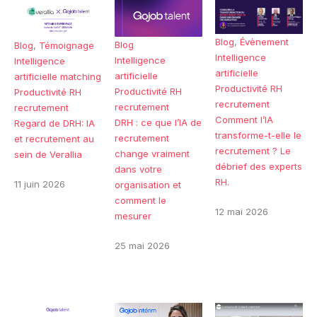
Blog
,
Évènement
Blog
Blog
,
Témoignage
Intelligence
Intelligence
Intelligence
artificielle
artificielle
artificielle
matching
Productivité RH
Productivité RH
Productivité RH
recrutement
recrutement
recrutement
Comment l’IA
DRH : ce que l’IA de
Regard de DRH: IA
transforme-t-elle le
recrutement
et recrutement au
recrutement ? Le
change vraiment
sein de Verallia
débrief des experts
dans votre
RH.
11 juin 2026
organisation et
comment le
12 mai 2026
mesurer
25 mai 2026