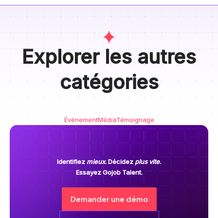
Explorer les autres
catégories
Évènement
Média
Témoignage
Identifiez
mieux
. Décidez
plus vite
.
Essayez Gojob Talent.
Demander une démo