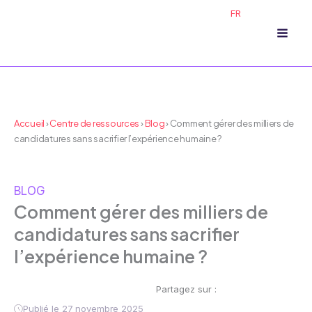
Aller
FR
au
contenu
Accueil
›
Centre de ressources
›
Blog
›
Comment gérer des milliers de
candidatures sans sacrifier l’expérience humaine ?
BLOG
Comment gérer des milliers de
candidatures sans sacrifier
l’expérience humaine ?
Partagez sur :
Publié le 27 novembre 2025