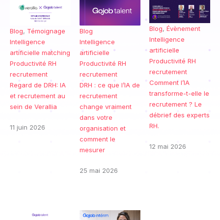
Blog
,
Évènement
Blog
Blog
,
Témoignage
Intelligence
Intelligence
Intelligence
artificielle
artificielle
artificielle
matching
Productivité RH
Productivité RH
Productivité RH
recrutement
recrutement
recrutement
Comment l’IA
DRH : ce que l’IA de
Regard de DRH: IA
transforme-t-elle le
recrutement
et recrutement au
recrutement ? Le
change vraiment
sein de Verallia
débrief des experts
dans votre
RH.
11 juin 2026
organisation et
comment le
12 mai 2026
mesurer
25 mai 2026