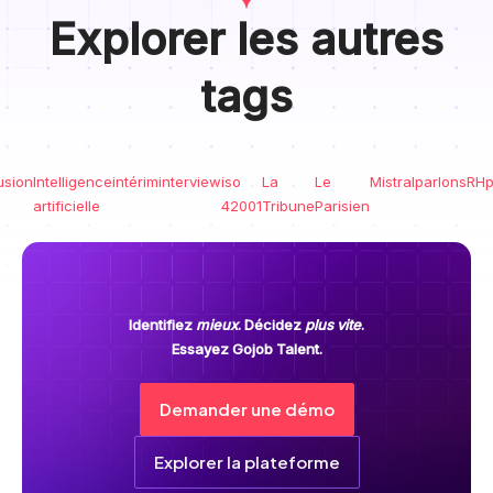
Explorer les autres
tags
usion
Intelligence
intérim
interview
iso
La
Le
Mistral
parlonsRH
p
artificielle
42001
Tribune
Parisien
Identifiez
mieux
. Décidez
plus vite
.
Essayez Gojob Talent.
Demander une démo
Explorer la plateforme