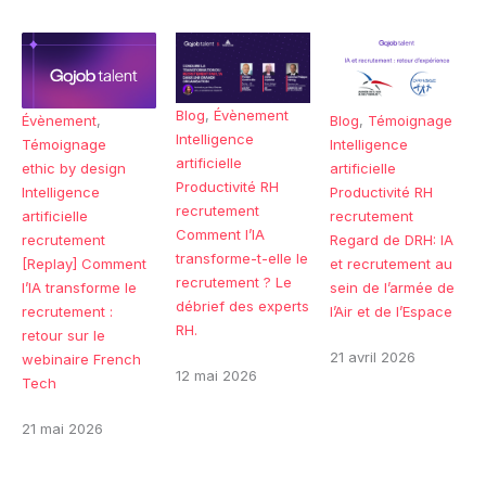
Blog
,
Évènement
Évènement
,
Blog
,
Témoignage
Intelligence
Témoignage
Intelligence
artificielle
ethic by design
artificielle
Productivité RH
Intelligence
Productivité RH
recrutement
artificielle
recrutement
Comment l’IA
recrutement
Regard de DRH: IA
transforme-t-elle le
[Replay] Comment
et recrutement au
recrutement ? Le
l’IA transforme le
sein de l’armée de
débrief des experts
recrutement :
l’Air et de l’Espace
RH.
retour sur le
21 avril 2026
webinaire French
12 mai 2026
Tech
21 mai 2026