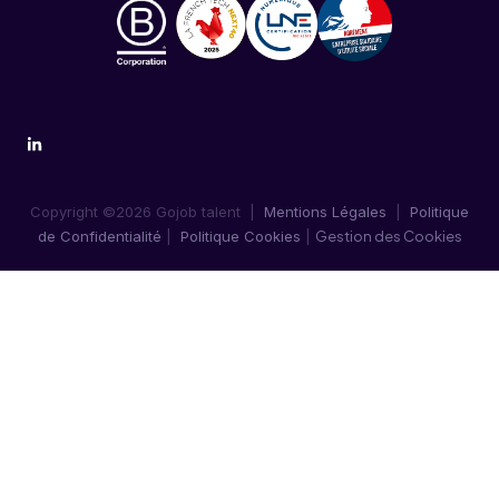
Copyright ©2026 Gojob talent |
Mentions Légales
|
Politique
de Confidentialité
|
Politique Cookies
|
Gestion des Cookies