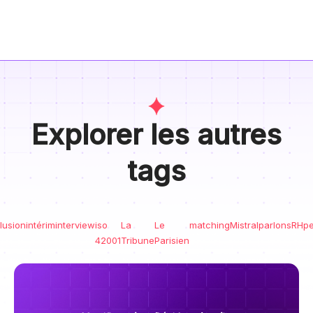
Explorer les autres
tags
lusion
intérim
interview
iso
La
Le
matching
Mistral
parlonsRH
pe
42001
Tribune
Parisien