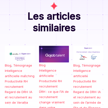
Les articles
similaires
Blog
Blog
,
Témoignage
Blog
,
Témoignage
Intelligence
Intelligence
Intelligence
artificielle
artificielle
matching
artificielle
Productivité RH
Productivité RH
Productivité RH
recrutement
recrutement
recrutement
DRH : ce que l’IA de
Regard de DRH: IA
Regard de DRH: IA
recrutement
et recrutement au
et recrutement au
change vraiment
sein de Verallia
sein de l’armée de
dans votre
l’Air et de l’Espace