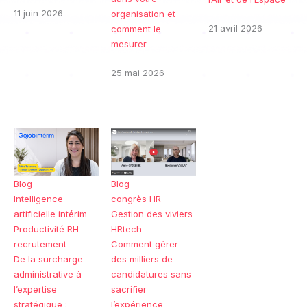
11 juin 2026
organisation et
21 avril 2026
comment le
mesurer
25 mai 2026
Blog
Blog
Intelligence
congrès HR
artificielle
intérim
Gestion des viviers
Productivité RH
HRtech
recrutement
Comment gérer
De la surcharge
des milliers de
administrative à
candidatures sans
l’expertise
sacrifier
stratégique :
l’expérience