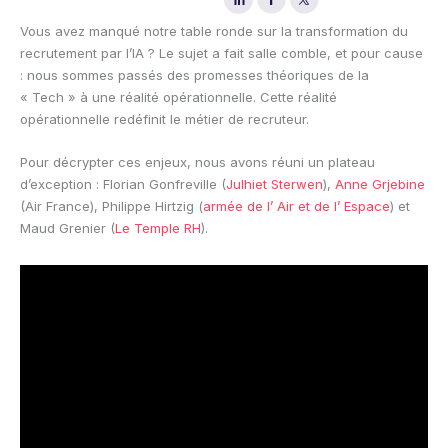
Vous avez manqué notre table ronde sur la transformation du
recrutement par l’IA ? Le sujet a fait salle comble, et pour cause
: nous sommes passés des promesses théoriques de la
« Tech » à une réalité opérationnelle. Cette réalité
opérationnelle redéfinit le métier de recruteur.
Pour décrypter ces enjeux, nous avons réuni un plateau
d’exception : Florian Gonfreville (
Julhiet Sterwen
),
Anne Grjebine
(Air France), Philippe Hirtzig (
armée de l’ Air et de l’ Espace
) et
Maud Grenier (
Le Temple RH
).