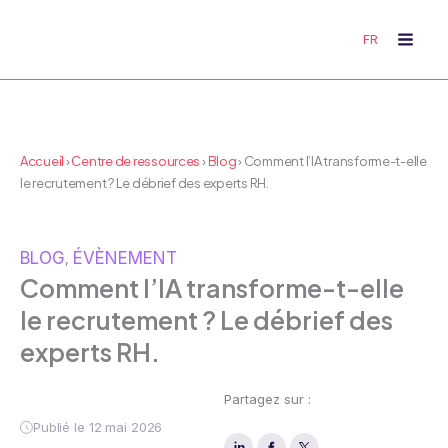
Aller
au
FR
contenu
Accueil
›
Centre de ressources
›
Blog
›
Comment l’IA transforme-t-elle
le recrutement ? Le débrief des experts RH.
BLOG
ÉVÈNEMENT
, 
Comment l’IA transforme-t-elle
le recrutement ? Le débrief des
experts RH.
Partagez sur :
Publié le 12 mai 2026